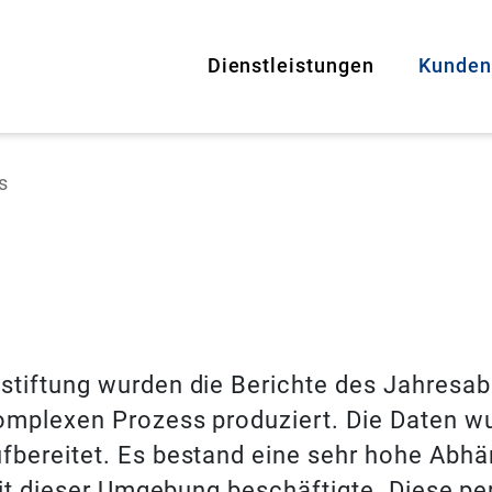
Dienstleistungen
Kunden
Beratung
Avadis
s
Business Analytics
Terresta
Software Entwicklung
Swissba
Knowhow
Epic Su
Mariner
tiftung wurden die Berichte des Jahresab
omplexen Prozess produziert. Die Daten wu
bereitet. Es bestand eine sehr hohe Abhän
mit dieser Umgebung beschäftigte. Diese pe