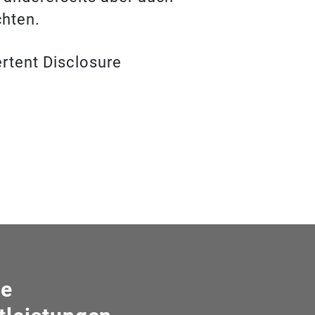
chten.
rtent Disclosure
re