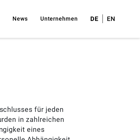
DE
EN
News
Unternehmen
Mitarbeiter
Partner
nkers
isse AG
-3s
schlusses für jeden
rden in zahlreichen
gigkeit eines
rsonelle Abhängigkeit